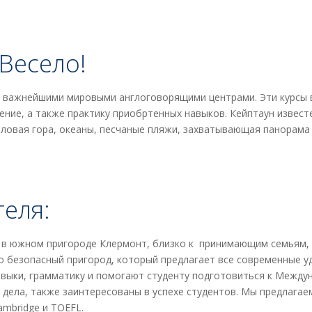
Весело!
и важнейшими мировыми англоговорящими центрами. Эти курсы
ние, а также практику приобртенных навыков. Кейптаун известе
ловая гора, океаны, песчаные пляжи, захватывающая панорама 
еля:
в южном пригороде Клермонт, близко к принимающим семьям, 
 безопасный пригород, который предлагает все современные уд
выки, грамматику и помогают студенту подготовиться к Между
дела, также заинтересованы в успехе студентов. Мы предлагае
ambridge и TOEFL.